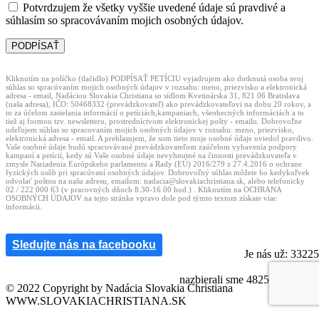
Potvrdzujem že všetky vyššie uvedené údaje sú pravdivé a
súhlasím so spracovávaním mojich osobných údajov.
Kliknutím na políčko (tlačidlo) PODPÍSAŤ PETÍCIU vyjadrujem ako dotknutá osoba svoj
súhlas so spracúvaním mojich osobných údajov v rozsahu: meno, priezvisko a elektronická
adresa - email, Nadáciou Slovakia Christiana so sídlom Kvetinárska 31, 821 06 Bratislava
(naša adresa), IČO: 50468332 (prevádzkovateľ) ako prevádzkovateľovi na dobu 20 rokov, a
to za účelom zasielania informácií o petíciách,kampaniach, všeobecných informáciách a to
tiež aj formou tzv. newsletteru, prostredníctvom elektronickej pošty - emailu. Dobrovoľne
udeľujem súhlas so spracovaním mojich osobných údajov v rozsahu: meno, priezvisko,
elektronická adresa - email. A prehlasujem, že som tieto moje osobné údaje uviedol pravdivo.
Vaše osobné údaje budú spracovávané prevádzkovateľom zaúčelom vybavenia podpory
kampaní a petícií, kedy sú Vaše osobné údaje nevyhnutné na činnosti prevádzkovateľa v
zmysle Nariadenia Európskeho parlamentu a Rady (EÚ) 2016/279 z 27.4.2016 o ochrane
fyzických osôb pri spracúvaní osobných údajov. Dobrovoľný súhlas môžete ho kedykoľvek
odvolať poštou na našu adresu, emailom: nadacia@slovakiachristiana.sk, alebo telefonicky
02 / 222 000 63 (v pracovných dňoch 8.30-16.00 hod.) . Kliknutím na OCHRANA
OSOBNÝCH ÚDAJOV na tejto stránke vpravo dole pod týmto textom získate viac
informácii.
Sledujte nás na facebooku
3
3
2
2
5
nazbierali sme
4
8
2
5
8
podpisov
© 2022 Copyright by Nadácia Slovakia Christiana
WWW.SLOVAKIACHRISTIANA.SK