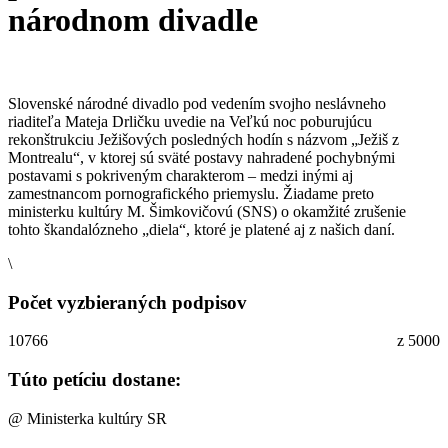
národnom divadle
Slovenské národné divadlo pod vedením svojho neslávneho
riaditeľa Mateja Drličku uvedie na Veľkú noc poburujúcu
rekonštrukciu Ježišových posledných hodín s názvom „Ježiš z
Montrealu“, v ktorej sú sväté postavy nahradené pochybnými
postavami s pokriveným charakterom – medzi inými aj
zamestnancom pornografického priemyslu. Žiadame preto
ministerku kultúry M. Šimkovičovú (SNS) o okamžité zrušenie
tohto škandalózneho „diela“, ktoré je platené aj z našich daní.
\
Počet vyzbieraných podpisov
10766
z 5000
Túto petíciu dostane:
@
Ministerka kultúry SR