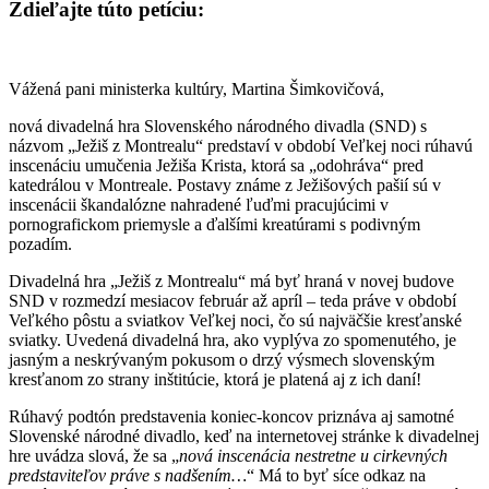
Zdieľajte túto petíciu:
Vážená pani ministerka kultúry, Martina Šimkovičová,
nová divadelná hra Slovenského národného divadla (SND) s
názvom „Ježiš z Montrealu“ predstaví v období Veľkej noci rúhavú
inscenáciu umučenia Ježiša Krista, ktorá sa „odohráva“ pred
katedrálou v Montreale. Postavy známe z Ježišových pašií sú v
inscenácii škandalózne nahradené ľuďmi pracujúcimi v
pornografickom priemysle a ďalšími kreatúrami s podivným
pozadím.
Divadelná hra „Ježiš z Montrealu“ má byť hraná v novej budove
SND v rozmedzí mesiacov február až apríl – teda práve v období
Veľkého pôstu a sviatkov Veľkej noci, čo sú najväčšie kresťanské
sviatky. Uvedená divadelná hra, ako vyplýva zo spomenutého, je
jasným a neskrývaným pokusom o drzý výsmech slovenským
kresťanom zo strany inštitúcie, ktorá je platená aj z ich daní!
Rúhavý podtón predstavenia koniec-koncov priznáva aj samotné
Slovenské národné divadlo, keď na internetovej stránke k divadelnej
hre uvádza slová, že sa „
nová inscenácia nestretne u cirkevných
predstaviteľov práve s nadšením…
“ Má to byť síce odkaz na