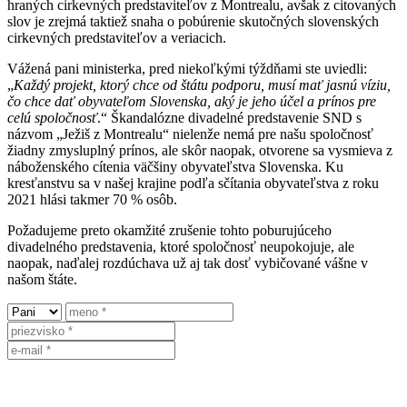
hraných cirkevných predstaviteľov z Montrealu, avšak z citovaných
slov je zrejmá taktiež snaha o pobúrenie skutočných slovenských
cirkevných predstaviteľov a veriacich.
Vážená pani ministerka, pred niekoľkými týždňami ste uviedli:
„
Každý projekt, ktorý chce od štátu podporu, musí mať jasnú víziu,
čo chce dať obyvateľom Slovenska, aký je jeho účel a prínos pre
celú spoločnosť
.“ Škandalózne divadelné predstavenie SND s
názvom „Ježiš z Montrealu“ nielenže nemá pre našu spoločnosť
žiadny zmysluplný prínos, ale skôr naopak, otvorene sa vysmieva z
náboženského cítenia väčšiny obyvateľstva Slovenska. Ku
kresťanstvu sa v našej krajine podľa sčítania obyvateľstva z roku
2021 hlási takmer 70 % osôb.
Požadujeme preto okamžité zrušenie tohto poburujúceho
divadelného predstavenia, ktoré spoločnosť neupokojuje, ale
naopak, naďalej rozdúchava už aj tak dosť vybičované vášne v
našom štáte.